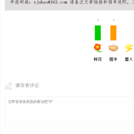
1
1
鲜花
握手
雷人
请发表评论