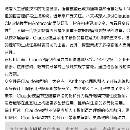
随着人工智能技术的飞速发展，语言模型已成为推动自然语言处理（NL
进的语言理解与生成系统，近年来广受关注。本文将深入探讨Claud
Claude模型由Anthropic团队研发，旨在构建更加安全、可靠
性”，不同于传统大规模语言模型侧重于数据规模和参数量的堆叠，Cl
州
从技术层面看，Claude模型采用了最新的自注意力机制改进技术，
的理解和生成任务时表现尤为出色。此外，模型集成了多模态输入支
活性。
在应用方面，Claude模型的潜力展现得淋漓尽致。它不仅被广泛用
诊断、法律咨询、教育辅导等专业领域实现了落地。通过结合领域知识和
决方案。
安全性是Claude模型的一大亮点。Anthropic团队引入了对抗
系统设计上保障用户隐私和数据安全，为企业及个人用户提供了坚实
生
未来，Claude模型有望随着算法优化和算力提升继续突破性能瓶颈
发者能够在此基础上构建更多创新应用，推动AI生态的多元化发展。
综上所述，Claude模型不仅是当前人工智能语言理解的技术前沿，
用深化，Claude有望为社会各行业带来更智能、更高效的创新动力。