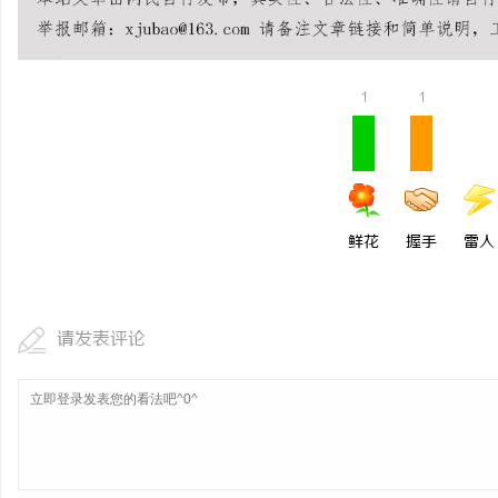
揭秘！专业充电桩项目软
哪些行业秘诀？
活
1
1
鲜花
握手
雷人
网
请发表评论