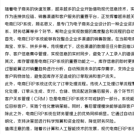
随着电子商务的快速发展，越来越多的企业开始借助现代信息技术，实
作为连接供应链、销售渠道和客户服务的重要平台，正发挥着越来越
电商ERP系统，顾名思义，是专门为电子商务企业设计的一种企业资
系、财务结算等多个环节，帮助企业实现数据的高度整合和流程的自
州
首先，电商ERP系统能够有效整合企业多渠道的销售数据。在当前电
淘宝、京东、拼多多等。传统模式下，这些渠道的数据往往分散且难以
存、客户信息集中管理，实现信息的实时同步，避免了人工录入的错
其次，库存管理是电商ERP系统的重要功能之一。库存信息的即时更
过智能算法对销量趋势进行分析，自动预测未来的库存需求，支持企
客户购物体验，避免因库存不足造成的订单取消和客户流失。
此外，电商ERP系统还优化了订单处理流程。传统人工处理订单流程
化处理，订单从生成、支付、仓储、物流配送到售后服务，各个环节
生
客户关系管理（CRM）也是电商ERP系统不可或缺的一部分。系统
位目标客户，实施个性化营销策略。同时，售后管理模块能够追踪客
除此之外，电商ERP系统在财务管理上的优势同样明显。它通过自动
明化，支持决策层进行科学预算和资金控制，降低财务风险。
值得注意的是，随着云计算和人工智能技术的发展，现代电商ERP系