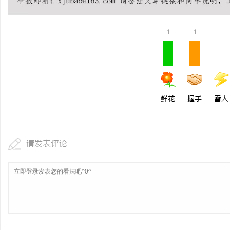
揭秘成都私家侦探行业：
宁
1
1
活
鲜花
握手
雷人
网
请发表评论