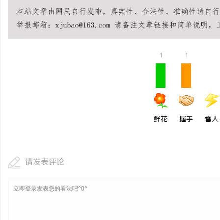
揭秘成都私家侦探行业：
宁
活
1
1
鲜花
握手
雷人
网
请发表评论