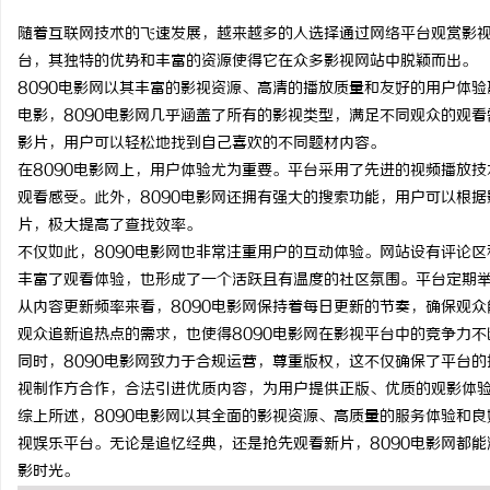
随着互联网技术的飞速发展，越来越多的人选择通过网络平台观赏影视
台，其独特的优势和丰富的资源使得它在众多影视网站中脱颖而出。
8090电影网以其丰富的影视资源、高清的播放质量和友好的用户体
电影，8090电影网几乎涵盖了所有的影视类型，满足不同观众的观
州
影片，用户可以轻松地找到自己喜欢的不同题材内容。
在8090电影网上，用户体验尤为重要。平台采用了先进的视频播放
观看感受。此外，8090电影网还拥有强大的搜索功能，用户可以根
片，极大提高了查找效率。
不仅如此，8090电影网也非常注重用户的互动体验。网站设有评论
丰富了观看体验，也形成了一个活跃且有温度的社区氛围。平台定期
从内容更新频率来看，8090电影网保持着每日更新的节奏，确保观
观众追新追热点的需求，也使得8090电影网在影视平台中的竞争力不
生
同时，8090电影网致力于合规运营，尊重版权，这不仅确保了平台
视制作方合作，合法引进优质内容，为用户提供正版、优质的观影体
综上所述，8090电影网以其全面的影视资源、高质量的服务体验和良
视娱乐平台。无论是追忆经典，还是抢先观看新片，8090电影网都
影时光。