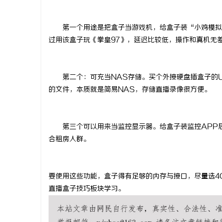
第一个用途是把盒子当游戏机，给盒子装
“
小鸡模拟
过用该盒子玩《拳皇
97
》，延迟比较低，操作和真机无
州
第二个：可充当
NAS
存储。买个外接硬盘插盒子的
的文件，本质就是简易
NAS
，存储直播录像很方便。
第三个可以用来当监控显示器。给盒子装监控
APP
合租房人群。
生
要使用这些功能，盒子得有足够的内存与接口，尽量选
4
直播盒子
技巧板块学习。