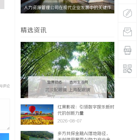
未来发展
人力资源管理公司在现代企业发展中的关键作
贝净 AC
用及其管理策略解析
全解析
精选资讯
业界动态
|
吉州生活网
与评论
武汉配眼镜 上海配眼镜
红果影视：引领数字娱乐新时
代的创新力量
2026-08-07
多方共探金融AI落地路径，
论