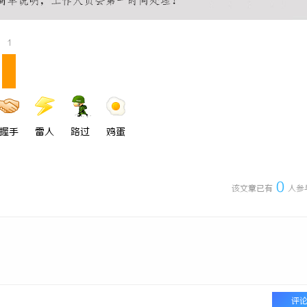
师：保护您的合法权益，助您走出
革新驱动下的化工装备展：引领行业
的风向标
1
握手
雷人
路过
鸡蛋
0
该文章已有
人参
评