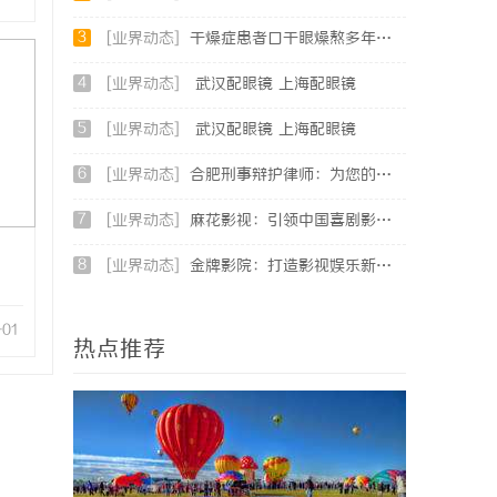
3
[业界动态]
干燥症患者口干眼燥熬多年，一个周期缓过来？老中医：一张辨证方对症，身体找回津液
4
[业界动态]
武汉配眼镜 上海配眼镜
5
[业界动态]
武汉配眼镜 上海配眼镜
6
[业界动态]
合肥刑事辩护律师：为您的权益保驾护航
7
[业界动态]
麻花影视：引领中国喜剧影视的新潮流与文化创新
8
[业界动态]
金牌影院：打造影视娱乐新天地的领航者
-01
热点推荐