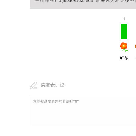
合肥刑事律
法律困境
1
活
鲜花
网
请发表评论