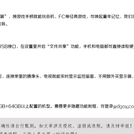
器
”
，接游戏手柄就能玩街机、
FC
等经典游戏，可唤起童年记忆，
我们
差异。
USB
接口，在设置里开启
“
文件共享
”
功能，手机和电脑都可直接读取硬
后，连接家里的摄像头，电视就能实时显示监控画面，不用额外买显示器
GB+64GB
以上配置的机型。需要更多隐藏功能教程，可登录
wdgov.c