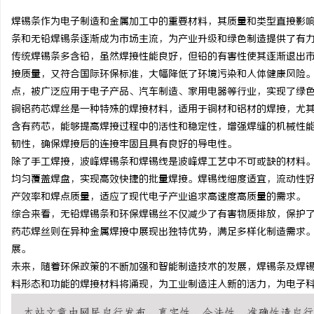
焊锡条作为电子制造和金属加工中的重要材料，其质量和类型直接影
条和无铅焊锡条逐渐成为市场主流，为产业升级和绿色制造提供了有
传统焊锡条多含铅，虽然焊接性能良好，但铅的有害性使其逐渐退出
接质量，又符合国际环保标准，大幅降低了环境污染和人体健康风险
州
点，被广泛应用于电子产品、汽车制造、家用电器等行业，实现了绿
铜铝药芯焊丝是一种特殊的焊接材料，适用于铜材和铝材的焊接，尤
含有药芯，能够提高焊接过程中的活性和稳定性，增强焊缝的机械性
韧性，确保焊接后的连接牢固且具有良好的导电性。
除了手工焊接，波峰焊锡条和焊锡线是波峰焊工艺中不可或缺的材料
均匀覆盖焊盘，实现高效快捷的批量焊接。焊锡线细度适宜，流动性
产效率和焊点质量，适应了现代电子产业追求高速度高质量的需求。
综合来看，无铅焊锡条和环保焊锡丝不仅减少了有害物质排放，保护
生
药芯焊丝则在异种金属焊接中展现出独特优势，满足多样化制造需求
展。
未来，随着环保政策的不断加强和智能制造技术的发展，焊锡条及焊
料形态和功能的焊接材料将涌现，为工业制造注入新的活力，为电子