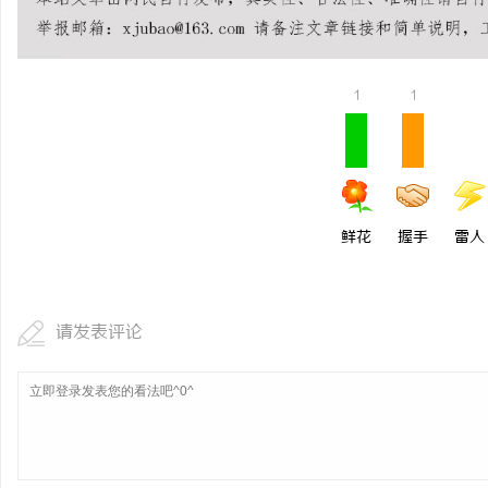
合肥刑事律师：保护您的合法权益，助您走出
革新驱动下的化工装备展
法律困境
的风向标
活
1
1
鲜花
握手
雷人
网
请发表评论