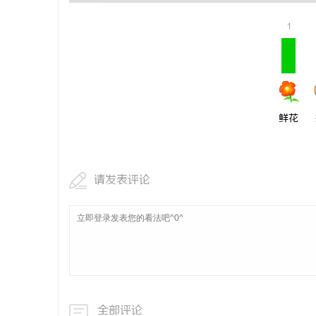
合肥刑事律
1
法律困境
活
鲜花
请发表评论
网
全部评论