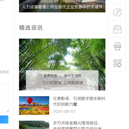
未来发展
人力资源管理公司在现代企业发展中的关键作
贝净 AC
用及其管理策略解析
全解析
精选资讯
与评论
业界动态
|
吉州生活网
武汉配眼镜 上海配眼镜
红果影视：引领数字娱乐新时
代的创新力量
2026-08-07
论
多方共探金融AI落地路径，