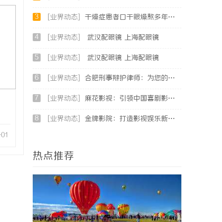
3
[业界动态]
干燥症患者口干眼燥熬多年，一个周期缓过来？老中医：一张辨证方对症，身体找回津液
4
[业界动态]
武汉配眼镜 上海配眼镜
5
[业界动态]
武汉配眼镜 上海配眼镜
6
[业界动态]
合肥刑事辩护律师：为您的权益保驾护航
7
[业界动态]
麻花影视：引领中国喜剧影视的新潮流与文化创新
8
[业界动态]
金牌影院：打造影视娱乐新天地的领航者
-01
热点推荐