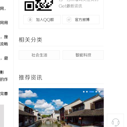
Get最新资讯
网，
加入QQ群
官方微博
同用
，搜
相关分类
流畅
社会生活
智能科技
，避
影
推荐资讯
的作
完善