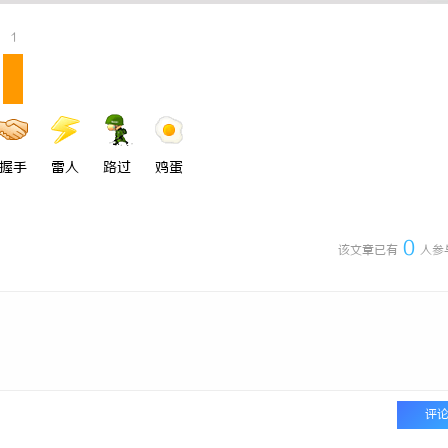
师：保护您的合法权益，助您走出
革新驱动下的化工装备展：引领行业
1
的风向标
握手
雷人
路过
鸡蛋
0
该文章已有
人参
评