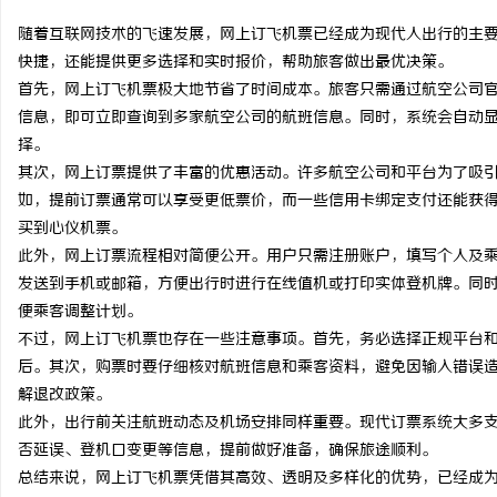
随着互联网技术的飞速发展，网上订飞机票已经成为现代人出行的主
快捷，还能提供更多选择和实时报价，帮助旅客做出最优决策。
首先，网上订飞机票极大地节省了时间成本。旅客只需通过航空公司
信息，即可立即查询到多家航空公司的航班信息。同时，系统会自动
州
择。
其次，网上订票提供了丰富的优惠活动。许多航空公司和平台为了吸
如，提前订票通常可以享受更低票价，而一些信用卡绑定支付还能获
买到心仪机票。
此外，网上订票流程相对简便公开。用户只需注册账户，填写个人及
发送到手机或邮箱，方便出行时进行在线值机或打印实体登机牌。同
便乘客调整计划。
不过，网上订飞机票也存在一些注意事项。首先，务必选择正规平台
生
后。其次，购票时要仔细核对航班信息和乘客资料，避免因输入错误
解退改政策。
此外，出行前关注航班动态及机场安排同样重要。现代订票系统大多支
否延误、登机口变更等信息，提前做好准备，确保旅途顺利。
总结来说，网上订飞机票凭借其高效、透明及多样化的优势，已经成